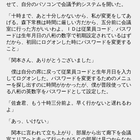
せて、自分のパソコンで会議予約システムを開いた。
「十時まで、あと十分しかないから、私が変更をしてあ
げる。森下常務は時間に厳しい方だから、五分前に会議
室に行った方がいいわよ。ＩＤは従業員コード、パスワ
ードは生年月日の八桁の数字で初期設定されているはず
だから、初回にログオンした時にパスワードを変更する
こと」
「関本さん、ありがとうございました」
僕は自分の席に戻って従業員コードと生年月日を入力
してログオンした。パスワードを変更するためのメニュ
ーを探し出すのに時間がかかったが、僕が普段使ってい
る八桁の英数字をパスワードとして設定した。
「佐倉君、もう十時三分前よ。早く行かないと遅れるわ
よ」
「あっ、いけない」
関本に言われて立ち上がり、部屋から出て廊下を会議
室エリアへと走って行ったが５Ｃの部屋は見つからなか