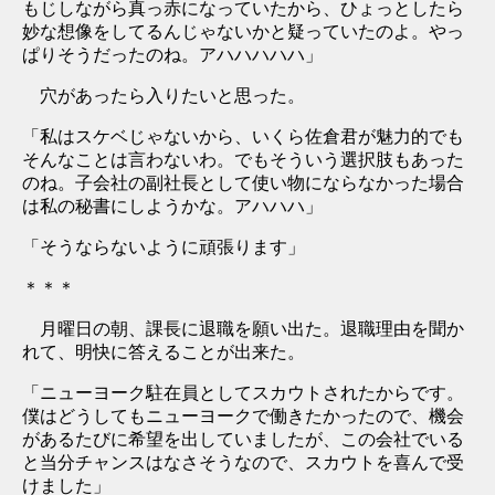
もじしながら真っ赤になっていたから、ひょっとしたら
妙な想像をしてるんじゃないかと疑っていたのよ。やっ
ぱりそうだったのね。アハハハハハ」
穴があったら入りたいと思った。
「私はスケベじゃないから、いくら佐倉君が魅力的でも
そんなことは言わないわ。でもそういう選択肢もあった
のね。子会社の副社長として使い物にならなかった場合
は私の秘書にしようかな。アハハハ」
「そうならないように頑張ります」
＊
＊
＊
月曜日の朝、課長に退職を願い出た。退職理由を聞か
れて、明快に答えることが出来た。
「ニューヨーク駐在員としてスカウトされたからです。
僕はどうしてもニューヨークで働きたかったので、機会
があるたびに希望を出していましたが、この会社でいる
と当分チャンスはなさそうなので、スカウトを喜んで受
けました」