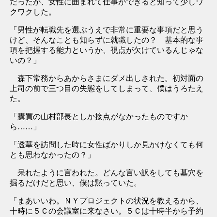
だったが、女性に囲まれて仕事ができると知って少しワ
クワクした。
「男性が転職先を選ぶうえで非常に重要な事項だと思う
けど、そんなことも知らずに就職したの？ 基本的な事
項を把握する能力というか、視点が欠けているんじゃな
いの？」
森下常務からあからさまにダメ出しされた。初対面の
上司の前で三つ目の失態をしてしまって、僕はうろたえ
た。
「購買の山村部長としか接点がなかったものですか
ら……」
「透華を訪問した時に女性ばかりしか見かけなくても何
とも思わなかったの？」
呆れたように言われた。どんな言い訳をしても墓穴を
掘るだけだと思い、僕は黙っていた。
「まあいいわ。ＮＹプロジェクトの状況を教えるから、
十時に５Ｃの会議室に来なさい。５Ｃは十時半から予約