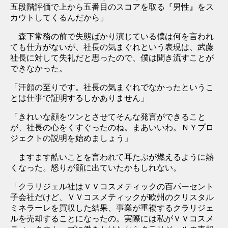
五段階評価で上から五番目のスコアを取る『男性』をス
カウトしてくるんだから」
森下常務の前で失態ばかり演じている僕は何を言われ
ても仕方がないが、社長の気まぐれという表現は、武藤
社長に対して失礼だと思ったので、僕は聞き流すことが
できなかった。
「汗顔の至りです。社長の気まぐれでなかったというこ
とは仕事で証明するしかありません」
「きれいな顔をツンとさせてそんな発言ができること
が、社長の心をくすぐったのね。まあいいわ。ＮＹプロ
ジェクトの説明を始めましょう」
ますます酷いことを言われて耳たぶが燃えるように熱
くなった。怒りが顔に出ていたかもしれない。
「クラリジェル社はＶＶコスメティックの百パーセント
子会社だけど、ＶＶコスメティックが欧州のクリスタル
ミネラーレを買収した結果、事業が重複するクラリジェ
ルを売却することになったの。実際には私がＶＶコスメ