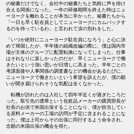
の秘書だけでなく、会社中の秘書たちと気軽に声を掛け
合える関係になった。一年の研修期間を終えた時はニュ
ーヨークを離れることが本当に辛かった。秘書たちから
「一日も早く駐在員としてニューヨークにカムバックす
るのを待っているわ」と言われて涙の別れをした。
「いつか絶対にニューヨーク駐在員になろう」と心に決
めて帰国したが、半年後の組織改編の際に、僕は国内市
場が主体のグループに配置転換になってしまった。仕事
はそれなりに楽しかったのだが、早くニューヨークで働
きたいという強い思いが日増しに高まった。半年ごとの
考課面接や人事関係の調査書などの機会があるたびに、
ニューヨークで働きたいという希望を訴えたが、僕の願
いが聞き届けられそうな気配は全くなかった。
転機が訪れたのは入社して四年半近くが過ぎたころだ
った。取引先の透華という化粧品メーカーの購買部長が
社長のお供で米国出張することになり、僕が担当してい
る原料メーカーの工場の訪問が予定に含まれることにな
った。僕は上司からその出張に同行するよう命令され、
念願の米国出張の機会を得た。