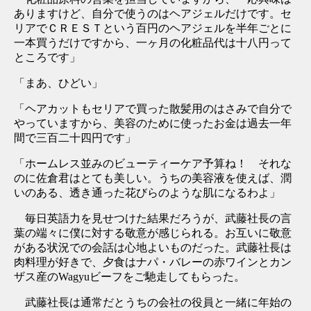
ありますけど、自分で使うのはヘアジェルだけです。セ
リアでＣＲＥＳＴという百円のヘアジェルを半年ごとに
一本買うだけですから、一ヶ月の化粧品代は十八円って
ところです」
「まあ、ひどい」
「ヘアカットもセリアで買った散髪用のはさみで自分で
やっていますから、美容のために使ったお金は過去一年
間で三百二十四円です」
「ホームレス並みのビューティーケア予算ね！ それな
のに佐倉君はとても美しい。うちの美容液を使えば、潤
いのある、透き通った花びらのような肌になるわよ」
毎日英語力を見せつけた結果だろうが、武藤社長の言
葉の端々に僕に対する敬意が感じられる。お互いに敬意
がある状況での会話は心地よいものだった。武藤社長は
肉料理が好きで、夕食はナパ・バレーの赤ワインとカン
ザス産のWagyuビーフをご馳走してもらった。
武藤社長は通常だとうちの会社の役員と一緒に年始の