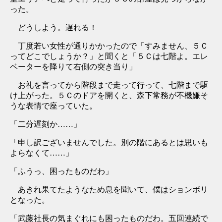
った。
どうしよう。遅れる！
丁度若い女性が通りかかったので「すみません、５Ｃ
ってどこでしょうか？」と聞くと「５Ｃは七階よ。エレ
ベーターを降りて右側の突き当り」
お礼を言ってから階段まで走って行って、七階まで駆
け上がった。５Ｃのドアを開くと、森下常務が不機嫌そ
うな表情で座っていた。
「二分遅刻か……」
「申し訳ございませんでした。別の階にあるとは思いも
よらなくて……」
「ふうっ、困ったものだわ」
あきれ果てたようなため息を聞いて、僕はションボリ
となった。
「武藤社長の気まぐれにも困ったものだわ。五回連続で