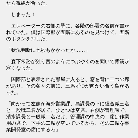
たら視線が合った。
しまった！
エレベーターの右側の壁に、各階の部署の名前が書か
れていた。僕は国際部が五階にあるのを見つけて、五階
のボタンを押した。
「状況判断に七秒もかかったか……」
森下常務が独り言のようにつぶやくのを聞いて背筋が
寒くなった。
国際部と表示された部屋に入ると、窓を背に二つの席
があり、その各々の前に、三席ずつが向かい合う島があ
った。
「向かって左側が海外営業課、島課長の下に総合職三名
と一般職二名が居て、ひとつは空席。右側が管理課で、
清水課長と一般職二名だけ。管理課の中央の二席は作業
用の席で、下手の二席が空いているから、その二席を事
業開発室の席にするわ」