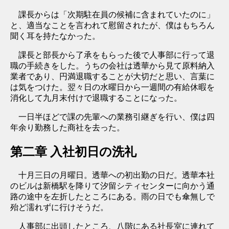
課長からは「次期駐在員の候補に含まれていたのに」
と、適当なことを言われて慰留されたが、僕はもちろん
聞く耳を持たなかった。
課長と部長から了承をもらった後で人事部に行って退
職の手続きをした。うちの会社は透華から見て原料納入
業者であり、円満退職することが大切だと思い、言葉に
は気をつけた。翌々日の水曜日から一週間の有給休暇を
消化して九月末付けで退職することになった。
一日半ほどで課の先輩への業務引継ぎを行い、僕は四
年余り勤務した商社を去った。
第二章 入社初日の洗礼
十月三日の月曜日。透華への初出勤の日だ。透華本社
のビルは新橋駅を降りて汐留シティセンターに向かう通
路の途中を左折したところにある。雨の日でも傘無しで
殆ど濡れずに行けそうだ。
人事部に出頭したところ、八階にある社長室に連れて