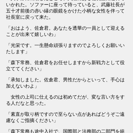
いかれた。ソファーに座って待っていると、武藤社長が
五十才前後の赤い縁の眼鏡をかけた小柄な女性を伴って
社長室に戻って来た。
「おはよう、佐倉君。あなたを透華の一員として迎える
ことが出来て嬉しいわ」
「光栄です。一生懸命頑張りますのでよろしくお願いい
たします」
「森下常務、佐倉君をお任せしますから新戦力として役
立ててください」
「承知しました。佐倉君、男性だからといって、手心は
加えないわよ」
女性の上司に仕えるのは初めてだが、変な言い方をす
る人だなと思った。
「素直が取り柄ですので至らない点があればどうぞご遠
慮なくご指摘ください」
「森下常務も途中入社で、国際部と法務部の二部門を統