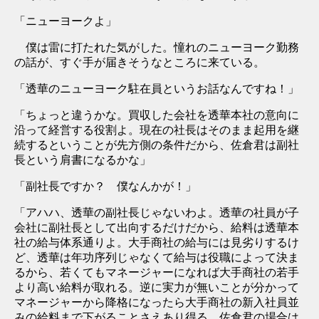
「ニューヨークよ」
僕は雷に打たれた気がした。憧れのニューヨーク勤務
の話が、すぐ手が届きそうなところに来ている。
「透華のニューヨーク駐在員というお話なんですね！」
「ちょっと違うかな。買収した会社を透華本社の意向に
沿って経営する役割よ。現在の社長はそのまま起用を継
続するということが先方側の条件だから、佐倉君は副社
長という肩書になるかな」
「副社長ですか？ 僕なんかが！」
「アハハ、透華の副社長じゃないわよ。透華の社員が子
会社に副社長として出向するだけだから、給料は透華本
社の給与体系通りよ。大手商社の給与には見劣りするけ
ど、透華は年功序列じゃなくて給与は役職によって決ま
るから、若くてもマネージャーになれば大手商社の若手
より高い給料が取れる。逆に実力が無いことが分かって
マネージャーから降格になったら大手商社の新入社員並
みの給料まで下がることさえあり得る。佐倉君の場合は