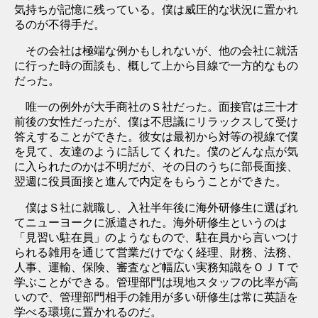
気持ちが記憶に残っている。僕は威圧的な状況に置かれ
るのが不得手だ。
その会社は極端な例かもしれないが、他の会社に就活
に行った時の面談も、概して上から目線で一方的なもの
だった。
唯一の例外が大手商社のＳ社だった。面接官は三十才
前後の女性だったが、僕は不思議にリラックスして受け
答えすることができた。彼女は最初から対等の視線で僕
を見て、友達のように話してくれた。僕のどんな点が気
に入られたのかは不明だが、その日のうちに部長面接、
翌週に役員面接と進んで内定をもらうことができた。
僕はＳ社に就職し、入社半年後に海外研修生に選ばれ
てニューヨークに派遣された。海外研修生というのは
「見習い駐在員」のようなもので、駐在員から言いつけ
られる雑用を通じて営業だけでなく経理、財務、法務、
人事、運輸、保険、審査など幅広い実務知識をＯＪＴで
学ぶことができる。管理部門は現地スタッフの比率が高
いので、管理部門相手の雑用が多い研修生は常に英語を
学べる環境に置かれるのだ。