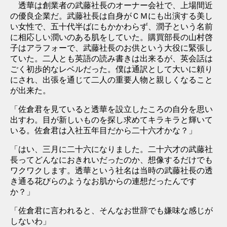
透華は創業者の武藤社長のオーナー会社で、上場間近
の優良企業だ。武藤社長は自身がＣＭにも出演する美し
い女性で、五十代半ばにもかかわらず、潤子という名前
に相応しい潤いのある肌をしていた。購買部長の山村啓
子はアラフォーで、武藤社長のお供という大役に緊張し
ていた。二人とも英語の読み書きは出来るが、英会話は
ごく初歩的なレベルだった。僕は通訳として大いに頼り
にされ、出張を通じて二人の重要人物と親しくなること
が出来た。
「佐倉君を見ていると透華を設立したころの自分を思い
出すわ。目が新しいものを探し求めてキラキラと輝いて
いる。佐倉君は入社五年目だから二十六才かな？」
「はい、三月に二十六になりました。二十六才の武藤社
長ってどんなにおきれいだったのか、想像するだけでも
ワクワクします。透華という社名は当時の武藤社長の透
き通る花びらのようなお肌からの連想だったんです
か？」
「佐倉君に言われると、そんなお世辞でも嫌味な感じが
しないわ」