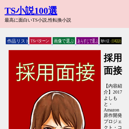
TS小説100選
最高に面白いTS小説,性転換小説
採用
面接
【内容紹
介】2017
よしも
と・
Amazon
原作開発
プロジェ
クト・コ