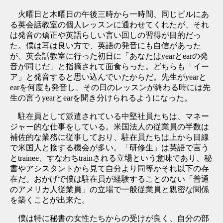
火曜日と木曜日の午後三時から一時間、同じビルにあ
る英会話教室の個人レッスンに通わせてくれたが、それ
は発音の矯正や英語らしい言い回しの習得が目的だっ
た。僕は耳は良い方で、英語の発音にも自信があった
が、英会話教室に行った初日に「あなたはyearとearの発
音が同じだ」と指摘されて面食らった。どちらも「イー
ア」と発音すると思い込んでいたからだ。先生がyearと
earを何度も発音し、その日のレッスンが終わる時には先
生の言うyearとearを聞き分けられるようになった。
駐在員として派遣されている中堅社員たちは、マネー
ジャー的な仕事をしている。米国法人の従業員の半数は
補佐的な業務に従事しており、駐在員たちは上から目線
で米国人と接する機会が多い。「研修生」は英語で言う
とtrainee、すなわちtrainされる立場という意味であり、秘
書やアシスタントから見て自分より同等かそれ以下の存
在だ。おかげで僕は駐在員が経験することのない「普通
のアメリカ人従業員」の立場で一般従業員と親密な関係
を築くことが出来た。
僕は特に秘書の女性たちからの受けが良く、自分の部