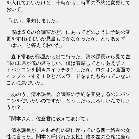
を入れておいたけど、十時から二時間の予約に変更して
おいて」
「はい、承知しました」
僕は５Ｃの会議室がどこにあってどのように予約の変
更をすればよいか見当もつかなかったが、とりあえず
「はい」と答えておいた。
森下常務が部屋から出て行った。清水課長から見て左
側の末席が僕の席らしい。僕は着席してとりあえずノー
トパソコンを開きスイッチを押したが、ログオン画面で
インプットするＩＤとパスワードをまだもらっていない
ことに気づいた。
「あのう、清水課長。会議室の予約を変更するのにパソ
コンを使いたいのですが、どうしたらよろしいんでしょ
うか？」
「関本さん、佐倉君に教えてあげて」
清水課長が、左斜め前の席に座っている四十絡みの女
性に言った。関本と呼ばれた女性は僕を左の空席に座ら