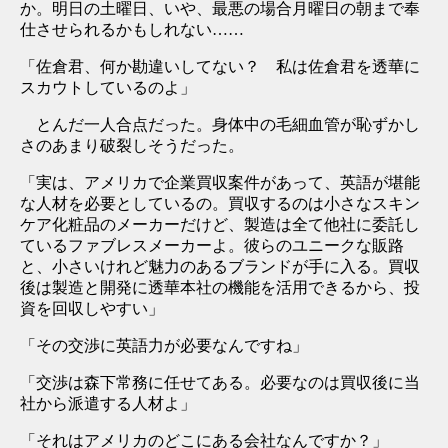
か。明日の土曜日、いや、最悪の場合月曜日の朝まで奉
仕させられるかもしれない……
「佐倉君、何か勘違いしてない？ 私は佐倉君を透華に
スカウトしているのよ」
とんだ一人合点だった。身体中の毛細血管が恥ずかし
さのあまり破裂しそうだった。
「実は、アメリカで企業買収案件があって、英語が堪能
な人材を必要としているの。買収するのは小さなスキン
ケア化粧品のメーカーだけど、製造は全て他社に委託し
ているファブレスメーカーよ。彼らのユニークな販路
と、小さいけれど魅力のあるブランドが手に入る。買収
後は製造と開発に透華本社の機能を活用できるから、投
資を回収しやすい」
「その交渉に英語力が必要なんですね」
「交渉は森下常務に任せてある。必要なのは買収後に当
社から派遣する人材よ」
「それはアメリカのどこにある会社なんですか？」