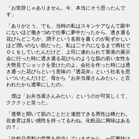
「お世辞じゃありません。今、本当にそう思ったんで
す」
「ありがとう。でも、当時の私はスキンケアなんて眼中
にないほど働きづめで仕事に夢中だったから、透き通る
花びらどころか、潤子という名前を書くのが恥ずかしい
ほど潤いのない肌だった。私は二十六になるまで商社で
ＯＬをしていたんだけど、上司に連れられて香港の展示
会に行った時に透き通る花びらのような肌の若い女性を
大勢見てショックを受けたのよ。会社を作った時には透
き通った花びらという意味の『透花弁』という社名を思
いついたんだけど、母から『お弁当屋さんみたい』と言
われたから透華にしたの」
僕は「お弁当屋さんみたい」というのが可笑しくて、
クククッと笑った。
「透華と聞いて肌のことだと連想できる男性は稀だわ。
佐倉君は良い感性を持ってるわね。化粧品に興味はある
の？」
「化粧品原料の営業を担当していますから、一応興味は