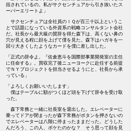
括されているの。私がサクセンチュアから引き抜いたス
ーパーエリートよ」
サクセンチュアは全社員のＩＱが百三十以上というこ
とで話題になっている外資系の戦略コンサルタント会社
だ。社長から最大級の賛辞を得た森下は、高くない鼻の
穴が見える程に顔を上げて僕を見た。森下はハガキを一
回り大きくしたようなカードを僕に差し出した。
「正式の辞令よ。『佐倉恵斗を国際部事業開発室の主任
に任命する』。買収完了後ニューヨークに赴任する前提
でＮＹプロジェクトを担当させるようにと、社長から承
っている」
「よろしくお願いいたします」
僕はテーブルに額がつくほど頭を下げて辞令を受け取
った。
森下常務と一緒に社長室を退出した。エレベーターに
乗ってドアが閉まったが森下常務がボタンを押さないの
でエレベーターは八階に停まったままだった。どうした
んだろう、この人、ボケたのかな？ そう思って顔を見