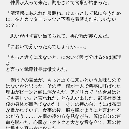
仲居が入って来た。酌をされて食事が始まった。
「清潔感にあふれた服装ね。ひょっとして私に会うため
に、夕方カッターシャツと下着を着替えたんじゃない
の？」
思いがけず言い当てられて、再び頬が赤らんだ。
「においで分かったんでしょうか……」
「もっと近くに来ないと、においで嗅ぎ分けるのは無理
よ」
と言って武藤社長は微笑んだ。
僕はその言葉が、もっと近くに来いという意味なので
はないかと思った。その時、僕が一人で料亭に呼ばれた
理由がピーンと頭に浮かんだ。アメリカで『佐倉君はと
ても美しい』と言われたことを思い出した。武藤社長は
僕の身体が目当てなのだ！ そこの襖の向こうには布団
が敷かれていて、食事の後、服を脱ぐようにと言われる
のだろう……。左側の襖の方を見ながら、僕は自分の運
命を呪った。心臓がドクドクと大きな音を立て、耳の付
け根まで真っ赤になった。