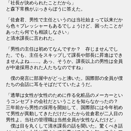
「社長が決められたことだから」
と森下常務がぶっきらぼうに答えた。
「佐倉君、男性で主任というのは当社始まって以来だか
ら色々プレッシャーもあるでしょうけど、困ったことが
あったら何でも相談しなさい」
と清水課長に言われた。
「男性の主任は初めてなんですか？ 存じませんでし
た。でも、主任をスキップして課長や部長に昇進はでき
ませんよね……。あっ、そうか。課長以上の男性は全員
が中途採用された人たちなのですね」
僕の発言に部屋中がどっと沸いた。国際部の全員が僕
たちの会話に耳をそばだてていたようだ。
「透華は女性が女性のために作る化粧品のメーカーとい
うコンセプトの会社だということを知らなかったの？
三年前から男性の採用を開始して、国際部には今年初め
て男性が異動してきただけだったから佐倉君が二人目の
男性よ。当社の管理職は当然全員が女性なんだけど」
僕は目を丸くして清水課長の話を聞いた。驚くべき話