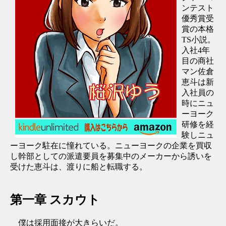
ンテスト
優秀賞受
賞の本格
TS小説。
入社4年
目の商社
マン佐倉
恵斗は新
入社員の
時にニュ
ーヨーク
研修を経
験しニュ
ーヨーク駐在に憧れている。ニューヨークの企業を買収
し幹部としての派遣要員を募集中のメーカーから誘いを
受けた恵斗は、渡りに船と転職する。
第一章 スカウト
僕は採用面接が大きらいだ。