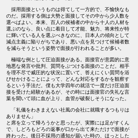
採用面接というものは得てして一方的で、不愉快なも
のだ。採用する側は大勢と面接してその中から少人数を
選べばよい。本来、百人の候補者の中から十人の人材を
選ぶのなら、良い点に着目して才能、魅力、将来性が特
に輝いている人を選ぶべきなのに、日本人の傾向として
減点主義に陥りがちであり、悪い点を見つけて候補者数
を減らそうという姿勢で面接が行われることが多い。
極端な例として圧迫面接がある。面接官が意図的に意
地悪な発言や批判、質問をぶつける面接のことだ。相手
を理不尽で威圧的な状況に置いて、答えにくい質問を浴
びせかけることによって、どんな対応をするかを観察す
るという手法だ。僕も大学四年の就活で一度だけ圧迫面
接を受けた経験があるが、その時には面接官の失礼な言
葉を聞いて頭に血が上り、血管が破裂しそうになった。
「礼儀をわきまえない社風の会社に就職するつもりは
ありません」
と席を立って帰ろうかと思ったが、実際には足がすくん
で、しどろもどろの返事が口から出て来ただけで面接が
終わった。後日不採用の通知が届いた時の、ほっとした