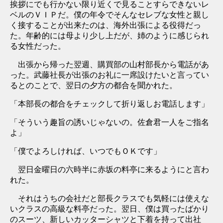
挨拶にでも行かない限り近くで見ることすらできないレ
ベルのＶＩＰだ。僕の年令でそんなセレブな女性と親し
く接することが出来たのは、海外出張による役得だっ
た。年齢的には母より少し上だが、姉のように感じられ
る女性だった。
出張から帰った翌週、購買部の山村部長から電話があ
った。武藤社長が出張のお礼に一席設けたいと言ってい
るとのことで、翌日の夕方の都合を聞かれた。
「本部長の都合をチェックして折り返しお電話します」
「そういう趣旨の誘いじゃないの。佐倉君一人をご指名
よ」
「僕でよろしければ、いつでもＯＫです」
翌日金曜日の六時半に赤坂の料亭に来るようにと言わ
れた。
それはうちの会社だと部長クラスでも気軽には使えな
いクラスの高級な料亭だった。翌日、僕は買ったばかり
のスーツ、新しいカッターシャツと下着を持って出社