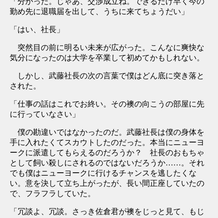
「分かった。じゃあ、交渉成立ね。できるだけ早く今の
勤め先に退職届を出して、うちに来てちょうだい」
「はい、社長」
突然目の前に明るい未来が広がった。こんなに爽快な
気分になったのは大学を卒業して初めてかもしれない。
しかし、武藤社長の次の言葉で僕はどん底に突き落と
された。
「仕事の話はこれでお終い。その襖の向こうの部屋に先
に行っていなさい」
僕の勘違いではなかったのだ。武藤社長は僕の身体を
手に入れたくてスカウトしたのだった。本当にニューヨ
ークに派遣してもらえるのだろうか？ 社長のおもちゃ
として飼い殺しにされるのではないだろうか……。それ
でも僕はニューヨークに行けるチャンスを逃したくな
い。意を決して立ち上がったが、長い間正座していたの
で、フラフラしていた。
「冗談よ、冗談。さっき佐倉君が襖をじっと見て、もじ