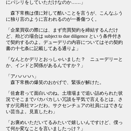
にパシリをしていただけなのか……」
森下常務は僕に対して酷いことを言うが、こんなふう
に独り言のように言われるのが一番傷つく。
「企業買収の際には、まず売買契約を締結するんだけ
ど、殆どの場合は subject to due diligence という条件付き
で契約するのよ。デューデリの内容についてはその契約
書の十七条に記載してある通りよ」
「なんとかデリとおっしゃいました？ ニューデリーと
か、インドと関係があるんですか？」
「アハハハハ」
森下常務の爆笑のおかげで、緊張が解けた。
「佐倉君って面白いのね。土壇場まで追い詰められた状
況でそこまでバカバカしい冗談を平気で言えるとは、さ
すが元商社マンだわ。サクセンチュアの社員にはできな
い芸当よ。見直したわ」
「お褒めいただいてるみたいで嬉しいんですけど、僕っ
て何か変なことを言いましたっけ？」