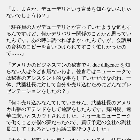
「ま、まさか、デューデリという言葉を知らないんじゃ
ないでしょうね？」
「駐在員の人がデューデリとか言っていたような気もす
るんですけど、何かデリバリー関係のことかと思ってい
たんです。あの時に調べればよかったんですが、会議用
の資料のコピーを言いつけられてすごく忙しかったの
で……」
「アメリカのビジネスマンの秘書でも due diligence を知
らない人は今どき居ないわよ。佐倉君はニューヨークで
は秘書のアシスタント的な事をしていただけなのね。一
体、武藤社長に対して自分を売り込むためにどんなプレ
ゼンテーションをしたの？」
「何も売り込みなんてしていません。武藤社長のアメリ
カ出張のアテンドをして通訳をしたんです。帰国後、透
華に来いとスカウトされました。もう一度ニューヨーク
で働くことが僕の夢だったので、買収予定の会社の副社
長にしてくれるというお話に飛びつきました」