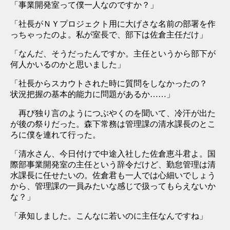
「事業開発室って僕一人なのですか？」
「社長がＮＹプロジェクト用に大げさな名前の部署を作
っちゃったのよ。私が室長で、部下は佐倉主任だけ」
「なんだ、そうだったんですか。主任というから部下が
何人かいるのかと思いました」
「社長からスカウトされた時に質問をしなかったの？
状況把握の基本的能力に問題があるか……」
再び独り言のようにつぶやくのを聞いて、冷汗が出た
が後の祭りだった。森下常務は管理課の清水課長のとこ
ろに僕を連れて行った。
「清水さん、今日付けで中途入社した佐倉恵斗君よ。国
際部事業開発室の主任という辞令だけど、勤怠管理は清
水課長に任せたいの。佐倉君も一人では心細いでしょう
から、管理課の一員みたいな感じで扱ってもらえないか
な？」
「承知しました。こんなに若いのに主任なんですね」