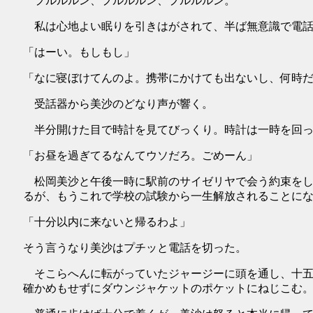
プルルルン、プルルルン、プルルルン。
私は心地よい眠りを引きはがされて、半ば無意識で電話
「はーい。もしもし」
「なに寝ぼけてんのよ。携帯にかけても出ないし、何時
受話器から美沙のどなり声が響く。
半分開けた目で時計を見てびっくり。時計は一時を回っ
「お昼を過ぎてるなんてウソだろ。ごめーん」
松岡美沙と午後一時に駅前のサイゼリヤで会う約束をし
るが、もうこれで学校の試験から一生解放されることに
「十分以内に来ないと帰るわよ」
そう言うなり美沙はプチッと電話を切った。
そこらへんに転がっていたジャージーに頭を通し、十五
確かめもせずにダウンジャケットのポケットにねじこむ