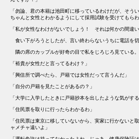
「勿論、君の本籍は池田町に移っているわけだが、そう
ちゃんと女性とわかるようにして採用試験を受けてもら
「私が女性なわけがないでしょう！ それは何かの間違
食い下がろうとしたが、言い終わらないうちに電話を切
隣の席のカップルが好奇の目で私をじろじろ見ている
「裕貴が女性だと言ってるわけ？」
「興信所で調べたら、戸籍では女性だって言うんだ」
「自分の戸籍を見たことがあるの？」
「大学に入学したときに戸籍抄本を出したような気がす
「住民票を取りに行ったらわかるわ」
「住民票は東京に移していないから、実家に行かないと
ャメチャ遠いよ」
「運転免許は持ってなかったよね。じゃあ、健康保険証