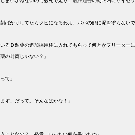
しまいかねないので必死で走り、最終通告の期限内にサイゼリ
遅刻ばかりしてたらクビになるわよ。パパの顔に泥を塗らない
いるＤ製薬の追加採用枠に入れてもらって何とかフリーターに
製薬の封筒じゃない？」
だって」
きます、だって。そんなばかな！」
いうことなの？ 裕貴、いったい何を書いたの」