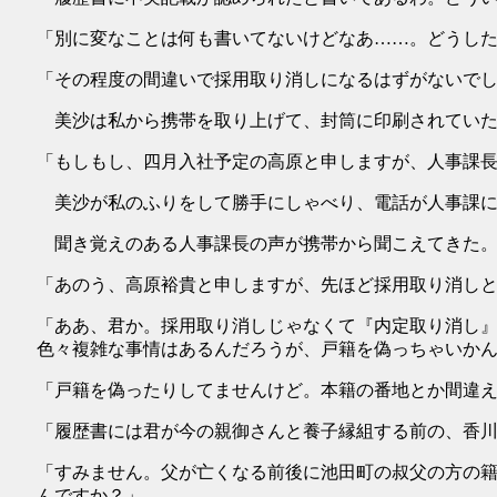
「別に変なことは何も書いてないけどなあ……。どうし
「その程度の間違いで採用取り消しになるはずがないで
美沙は私から携帯を取り上げて、封筒に印刷されていた
「もしもし、四月入社予定の高原と申しますが、人事課
美沙が私のふりをして勝手にしゃべり、電話が人事課に
聞き覚えのある人事課長の声が携帯から聞こえてきた
「あのう、高原裕貴と申しますが、先ほど採用取り消し
「ああ、君か。採用取り消しじゃなくて『内定取り消し
色々複雑な事情はあるんだろうが、戸籍を偽っちゃいか
「戸籍を偽ったりしてませんけど。本籍の番地とか間違
「履歴書には君が今の親御さんと養子縁組する前の、香
「すみません。父が亡くなる前後に池田町の叔父の方の
んですか？」