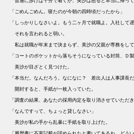
普通に歩けば十分で着くが、美沙は怒ると本当に帰って
「ごめんごめん。寝たのが今朝の四時頃だったから」
「しっかりしなさいよ。もう二ヶ月で就職よ。入社して
それを言われると弱い。
私は就職が年末まで決まらず、美沙の父親が専務をして
「コートのポケットから落ちそうになっている封筒、Ｄ
美沙が目ざとく見つけた。
「本当だ。なんだろう。なになに？ 差出人は人事課長
開封すると、手紙が一枚入っていた。
「調査の結果、あなたの採用内定を取り消させていただ
「なんですって、ちょっと貸しなさい」
美沙が私の手から乱暴に手紙を取り上げた。
「履歴書に不実記載が認められたと書いてあるわ。どう