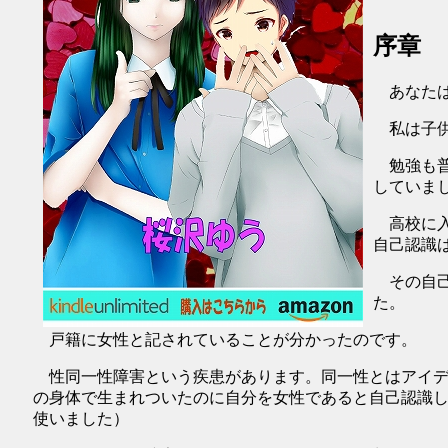
序章
あなたは
私は子供
勉強も普
していま
高校に入
自己認識
その自己
た。
戸籍に女性と記されていることが分かったのです。
性同一性障害という疾患があります。同一性とはアイデ
の身体で生まれついたのに自分を女性であると自己認識
使いました）