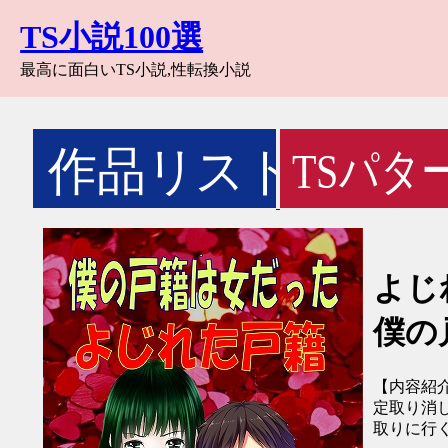
TS小説100選
最高に面白いTS小説,性転換小説
よじ
僕の
【内容紹
定取り消
取りに行